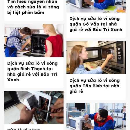
Tìm hiểu nguyên nhân
và cách sửa lò vi sóng
bị liệt phím bấm
Dịch vụ sửa lò vi sóng
quận Gò Vấp tại nhà
giá rẻ với Bảo Trì Xanh
Dịch vụ sửa lò vi sóng
quận Bình Thạnh tại
nhà giá rẻ với Bảo Trì
Xanh
Dịch vụ sửa lò vi sóng
quận Tân Bình tại nhà
giá rẻ