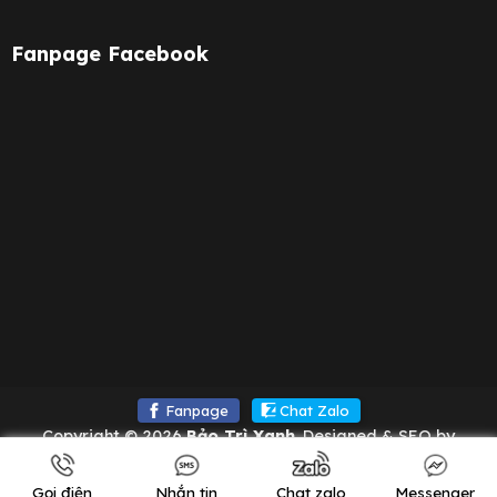
Fanpage Facebook
Fanpage
Chat Zalo
Copyright © 2026
Bảo Trì Xanh
. Designed & SEO by
bangtruong.org
Gọi điện
Nhắn tin
Chat zalo
Messenger