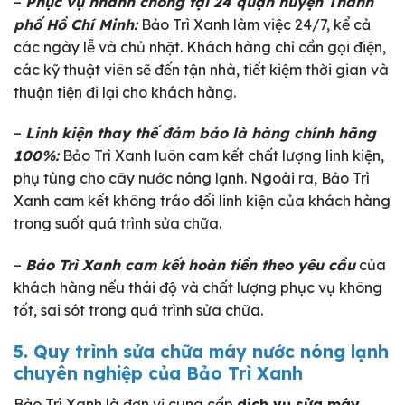
–
Phục vụ nhanh chóng tại 24 quận huyện Thành
phố Hồ Chí Minh:
Bảo Trì Xanh làm việc 24/7, kể cả
các ngày lễ và chủ nhật. Khách hàng chỉ cần gọi điện,
các kỹ thuật viên sẽ đến tận nhà, tiết kiệm thời gian và
thuận tiện đi lại cho khách hàng.
–
Linh kiện thay thế đảm bảo là hàng chính hãng
100%:
Bảo Trì Xanh luôn cam kết chất lượng linh kiện,
phụ tùng cho cây nước nóng lạnh. Ngoài ra, Bảo Trì
Xanh cam kết không tráo đổi linh kiện của khách hàng
trong suốt quá trình sửa chữa.
–
Bảo Trì Xanh cam kết hoàn tiền theo yêu cầu
của
khách hàng nếu thái độ và chất lượng phục vụ không
tốt, sai sót trong quá trình sửa chữa.
5. Quy trình sửa chữa máy nước nóng lạnh
chuyên nghiệp của Bảo Trì Xanh
Bảo Trì Xanh là đơn vị cung cấp
dịch vụ sửa máy