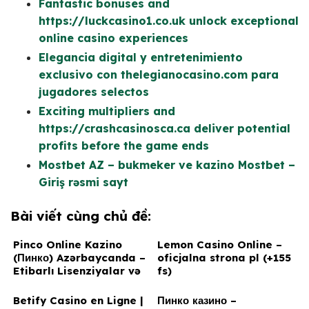
Fantastic bonuses and
https://luckcasino1.co.uk unlock exceptional
online casino experiences
Elegancia digital y entretenimiento
exclusivo con thelegianocasino.com para
jugadores selectos
Exciting multipliers and
https://crashcasinosca.ca deliver potential
profits before the game ends
Mostbet AZ – bukmeker ve kazino Mostbet –
Giriş rəsmi sayt
Bài viết cùng chủ đề:
Pinco Online Kazino
Lemon Casino Online –
(Пинко) Azərbaycanda –
oficjalna strona pl (+155
Etibarlı Lisenziyalar və
fs)
Sertifikatlar
Betify Casino en Ligne |
Пинко казино –