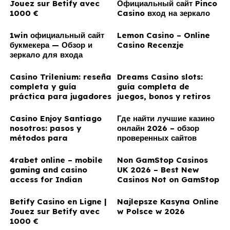
Jouez sur Betify avec
Официальный сайт Pinco
1000 €
Casino вход на зеркало
1win официальный сайт
Lemon Casino – Online
букмекера — Обзор и
Casino Recenzje
зеркало для входа
Casino Trilenium: reseña
Dreams Casino slots:
completa y guía
guía completa de
práctica para jugadores
juegos, bonos y retiros
argentinos
en Chile
Casino Enjoy Santiago
Где найти лучшие казино
nosotros: pasos y
онлайн 2026 – обзор
métodos para
проверенных сайтов
registrarte y jugar en
Chile
4rabet online – mobile
Non GamStop Casinos
gaming and casino
UK 2026 – Best New
access for Indian
Casinos Not on GamStop
players
Betify Casino en Ligne |
Najlepsze Kasyna Online
Jouez sur Betify avec
w Polsce w 2026
1000 €