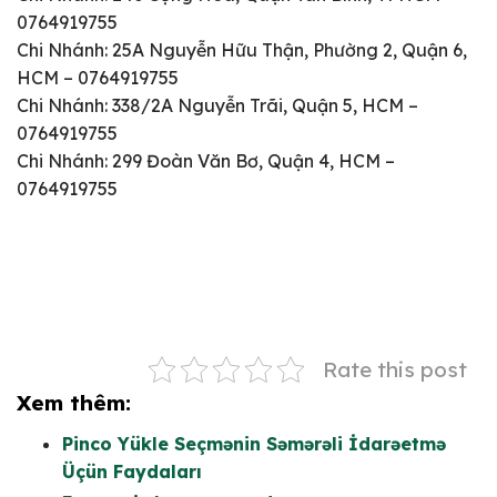
0764919755
Chi Nhánh: 25A Nguyễn Hữu Thận, Phường 2, Quận 6,
HCM – 0764919755
Chi Nhánh: 338/2A Nguyễn Trãi, Quận 5, HCM –
0764919755
Chi Nhánh: 299 Đoàn Văn Bơ, Quận 4, HCM –
0764919755
Rate this post
Xem thêm:
Pinco Yükle Seçmənin Səmərəli İdarəetmə
Üçün Faydaları