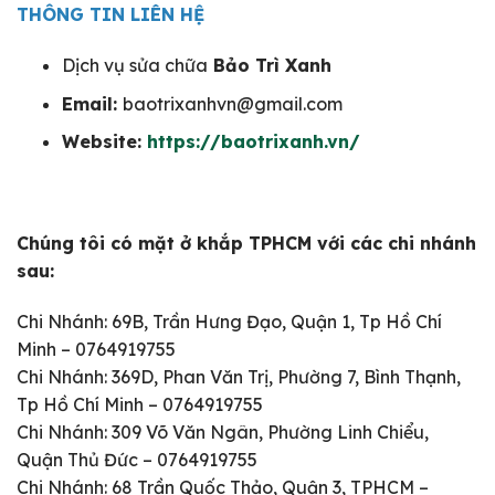
THÔNG TIN LIÊN HỆ
Dịch vụ sửa chữa
Bảo Trì Xanh
Email:
baotrixanhvn@gmail.com
Website:
https://baotrixanh.vn/
Chúng tôi có mặt ở khắp TPHCM với các chi nhánh
sau:
Chi Nhánh: 69B, Trần Hưng Đạo, Quận 1, Tp Hồ Chí
Minh – 0764919755
Chi Nhánh: 369D, Phan Văn Trị, Phường 7, Bình Thạnh,
Tp Hồ Chí Minh – 0764919755
Chi Nhánh: 309 Võ Văn Ngân, Phường Linh Chiểu,
Quận Thủ Đức – 0764919755
Chi Nhánh: 68 Trần Quốc Thảo, Quận 3, TPHCM –