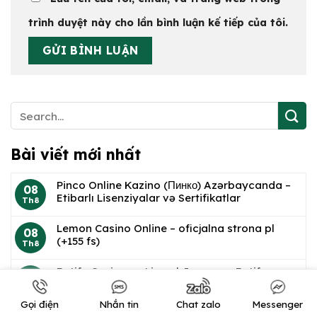
trình duyệt này cho lần bình luận kế tiếp của tôi.
Bài viết mới nhất
Pinco Online Kazino (Пинко) Azərbaycanda –
08
Etibarlı Lisenziyalar və Sertifikatlar
Th8
Lemon Casino Online – oficjalna strona pl
08
(+155 fs)
Th8
Betify Casino en Ligne | Jouez sur Betify avec
08
1000 €
Th8
Gọi điện
Nhắn tin
Chat zalo
Messenger
1win официальный сайт букмекера — Обзор и