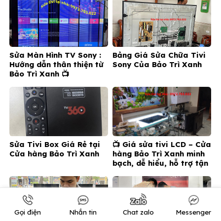
Sửa Màn Hình TV Sony :
Bảng Giá Sửa Chữa Tivi
Hướng dẫn thân thiện từ
Sony Của Bảo Trì Xanh
Bảo Trì Xanh 📺
Sửa Tivi Box Giá Rẻ tại
📺 Giá sửa tivi LCD – Cửa
Cửa hàng Bảo Trì Xanh
hàng Bảo Trì Xanh minh
bạch, dễ hiểu, hỗ trợ tận
nơi
Gọi điện
Nhắn tin
Chat zalo
Messenger