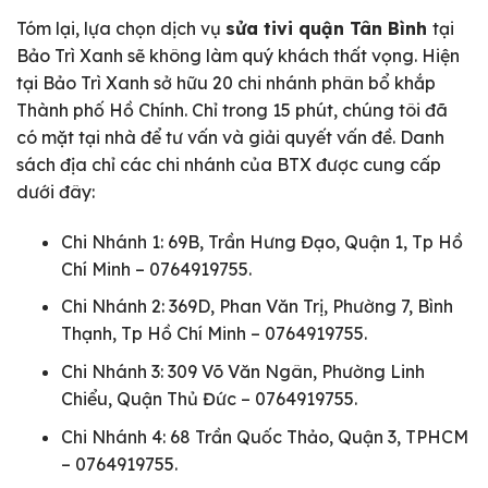
Tóm lại, lựa chọn dịch vụ
sửa tivi quận Tân Bình
tại
Bảo Trì Xanh sẽ không làm quý khách thất vọng. Hiện
tại Bảo Trì Xanh sở hữu 20 chi nhánh phân bổ khắp
Thành phố Hồ Chính. Chỉ trong 15 phút, chúng tôi đã
có mặt tại nhà để tư vấn và giải quyết vấn đề. Danh
sách địa chỉ các chi nhánh của BTX được cung cấp
dưới đây:
Chi Nhánh 1: 69B, Trần Hưng Đạo, Quận 1, Tp Hồ
Chí Minh – 0764919755.
Chi Nhánh 2: 369D, Phan Văn Trị, Phường 7, Bình
Thạnh, Tp Hồ Chí Minh – 0764919755.
Chi Nhánh 3: 309 Võ Văn Ngân, Phường Linh
Chiểu, Quận Thủ Đức – 0764919755.
Chi Nhánh 4: 68 Trần Quốc Thảo, Quận 3, TPHCM
– 0764919755.