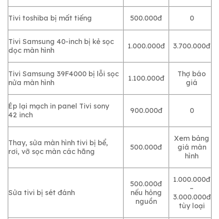
Tivi toshiba bị mất tiếng
500.000đ
0
Tivi Samsung 40-inch bị kẻ sọc
1.000.000đ
3.700.000đ
dọc màn hình
Tivi Samsung 39F4000 bị lỗi sọc
Thợ báo
1.100.000đ
nửa màn hình
giá
Ép lại mạch in panel Tivi sony
900.000đ
0
42 inch
Xem bảng
Thay, sửa màn hình tivi bị bể,
500.000đ
giá màn
rơi, vỡ sọc màn các hãng
hình
1.000.000đ
500.000đ
–
Sửa tivi bị sét đánh
nếu hỏng
3.000.000đ
nguồn
tùy loại