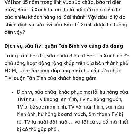
Với hơn 15 năm trong lĩnh vực sửa chữa, bảo trì điện
máy, Bảo Trì Xanh từ lâu đã là nơi gửi gắm niềm tin
của nhiều khách hàng tại Sài thành. Vậy đâu là lý do
khiến dịch vụ sửa tivi của Bảo Trì Xanh được tin tưởng
đến vậy?
Dịch vụ sửa tivi quận Tân Bình vô cùng đa dạng
Trung tâm bảo trì, sửa chữa điện tử Bảo Trì Xanh có độ
phủ sóng hoạt động rộng khắp trên địa bàn thành phố
HCM, luôn sẵn sàng đáp ứng mọi nhu cầu sửa chữa
Tivi quận Tân Bình của khách hàng gồm:
Dịch vụ sửa chữa, khắc phục mọi lỗi hư hỏng của
Tivi như: TV không lên hình, TV hư hỏng nguồn,
TV bị kẻ sọc màn hình, TV vỡ màn hình, sai màu
hình ảnh, hư hỏng board mạch, âm thanh TV bị
rè, TV tự ngắt đột ngột,… và tất cả sự cố mà thiết
bị có thể gặp phải.