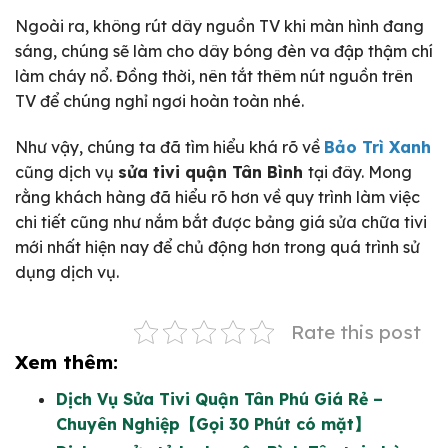
Ngoài ra, không rút dây nguồn TV khi màn hình đang
sáng, chúng sẽ làm cho dây bóng đèn va đập thậm chí
làm cháy nổ. Đồng thời, nên tắt thêm nút nguồn trên
TV để chúng nghỉ ngơi hoàn toàn nhé.
Như vậy, chúng ta đã tìm hiểu khá rõ về
Bảo Trì Xanh
cũng dịch vụ
sửa tivi quận Tân Bình
tại đây. Mong
rằng khách hàng đã hiểu rõ hơn về quy trình làm việc
chi tiết cũng như nắm bắt được bảng giá sửa chữa tivi
mới nhất hiện nay để chủ động hơn trong quá trình sử
dụng dịch vụ.
Rate this post
Xem thêm:
Dịch Vụ Sửa Tivi Quận Tân Phú Giá Rẻ –
Chuyên Nghiệp【Gọi 30 Phút có mặt】