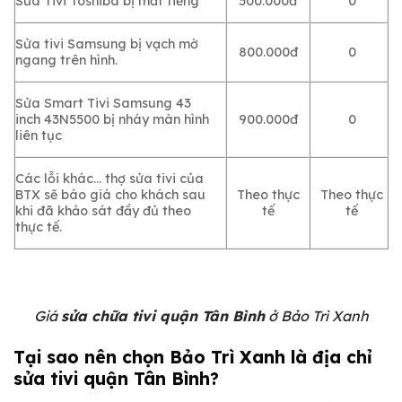
Sửa Tivi Toshiba bị mất tiếng
500.000đ
0
Sửa tivi Samsung bị vạch mờ
800.000đ
0
ngang trên hình.
Sửa Smart Tivi Samsung 43
inch 43N5500 bị nháy màn hình
900.000đ
0
liên tục
Các lỗi khác… thợ sửa tivi của
BTX sẽ báo giá cho khách sau
Theo thực
Theo thực
khi đã khảo sát đầy đủ theo
tế
tế
thực tế.
Giá
sửa chữa tivi quận Tân Bình
ở Bảo Trì Xanh
Tại sao nên chọn Bảo Trì Xanh là địa chỉ
sửa tivi quận Tân Bình?