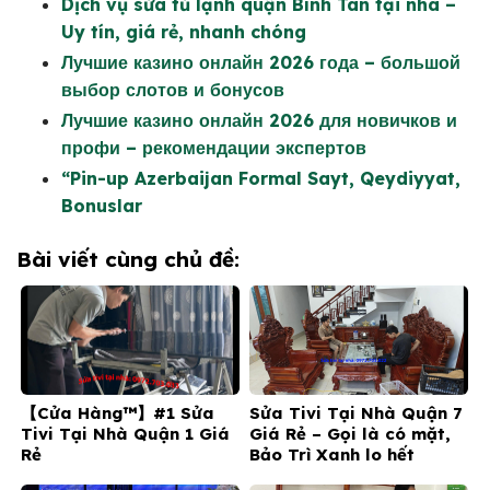
Dịch vụ sửa tủ lạnh quận Bình Tân tại nhà –
Uy tín, giá rẻ, nhanh chóng
Лучшие казино онлайн 2026 года – большой
выбор слотов и бонусов
Лучшие казино онлайн 2026 для новичков и
профи – рекомендации экспертов
“Pin-up Azerbaijan Formal Sayt, Qeydiyyat,
Bonuslar
Bài viết cùng chủ đề:
【Cửa Hàng™】#1 Sửa
Sửa Tivi Tại Nhà Quận 7
Tivi Tại Nhà Quận 1 Giá
Giá Rẻ – Gọi là có mặt,
Rẻ
Bảo Trì Xanh lo hết