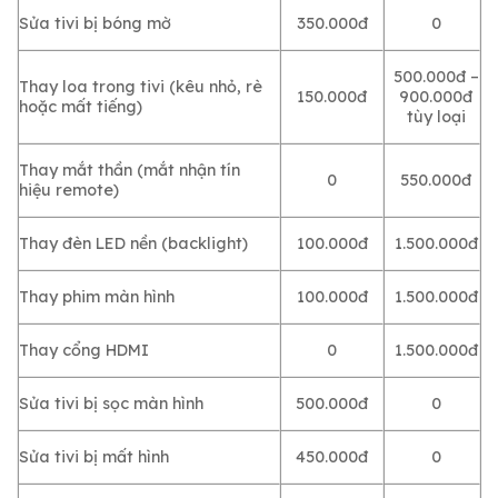
Sửa tivi bị bóng mờ
350.000đ
0
500.000đ –
Thay loa trong tivi (kêu nhỏ, rè
150.000đ
900.000đ
hoặc mất tiếng)
tùy loại
Thay mắt thần (mắt nhận tín
0
550.000đ
hiệu remote)
Thay đèn LED nền (backlight)
100.000đ
1.500.000đ
Thay phim màn hình
100.000đ
1.500.000đ
Thay cổng HDMI
0
1.500.000đ
Sửa tivi bị sọc màn hình
500.000đ
0
Sửa tivi bị mất hình
450.000đ
0