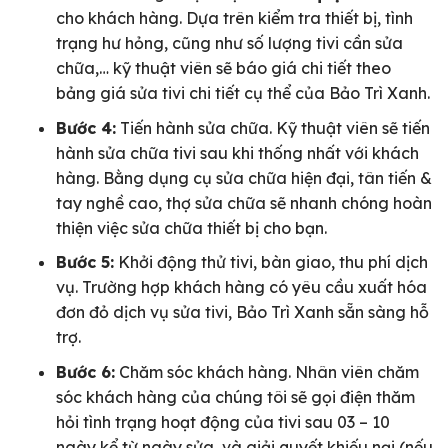
cho khách hàng. Dựa trên kiểm tra thiết bị, tình
trạng hư hỏng, cũng như số lượng tivi cần sửa
chữa,… kỹ thuật viên sẽ báo giá chi tiết theo
bảng giá sửa tivi chi tiết cụ thể của Bảo Trì Xanh.
Bước 4:
Tiến hành sửa chữa. Kỹ thuật viên sẽ tiến
hành sửa chữa tivi sau khi thống nhất với khách
hàng. Bằng dụng cụ sửa chữa hiện đại, tân tiến &
tay nghề cao, thợ sửa chữa sẽ nhanh chóng hoàn
thiện việc sửa chữa thiết bị cho bạn.
Bước 5:
Khởi động thử tivi, bàn giao, thu phí dịch
vụ. Trường hợp khách hàng có yêu cầu xuất hóa
đơn đỏ dịch vụ sửa tivi, Bảo Trì Xanh sẵn sàng hỗ
trợ.
Bước 6:
Chăm sóc khách hàng. Nhân viên chăm
sóc khách hàng của chúng tôi sẽ gọi điện thăm
hỏi tình trạng hoạt động của tivi sau 03 – 10
ngày kể từ ngày sửa, và giải quyết khiếu nại (nếu