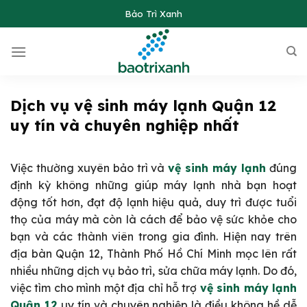
Skip
Bảo Trì Xanh
to
content
Dịch vụ vệ sinh máy lạnh Quận 12
uy tín và chuyên nghiệp nhất
Việc thường xuyên bảo trì và
vệ sinh máy lạnh
đúng
định kỳ không những giúp máy lạnh nhà bạn hoạt
động tốt hơn, đạt độ lạnh hiệu quả, duy trì được tuổi
thọ của máy mà còn là cách để bảo vệ sức khỏe cho
bạn và các thành viên trong gia đình. Hiện nay trên
địa bàn Quận 12, Thành Phố Hồ Chí Minh mọc lên rất
nhiều những dịch vụ bảo trì, sửa chữa máy lạnh. Do đó,
việc tìm cho mình một địa chỉ hỗ trợ
vệ sinh máy lạnh
Quận 12
uy tín và chuyên nghiệp là điều không hề dễ