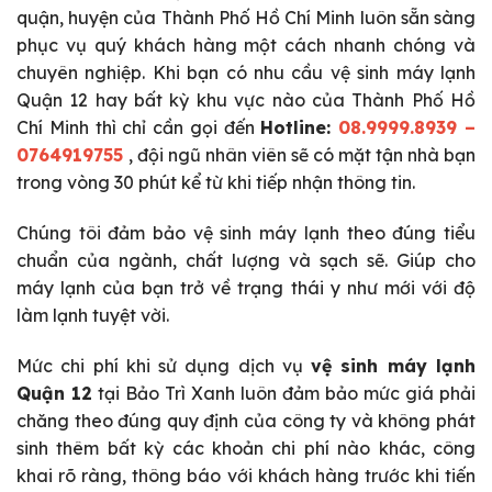
quận, huyện của Thành Phố Hồ Chí Minh luôn sẵn sàng
phục vụ quý khách hàng một cách nhanh chóng và
chuyên nghiệp. Khi bạn có nhu cầu vệ sinh máy lạnh
Quận 12 hay bất kỳ khu vực nào của Thành Phố Hồ
Chí Minh thì chỉ cần gọi đến
Hotline:
08.9999.8939 –
0764919755
, đội ngũ nhân viên sẽ có mặt tận nhà bạn
trong vòng 30 phút kể từ khi tiếp nhận thông tin.
Chúng tôi đảm bảo vệ sinh máy lạnh theo đúng tiểu
chuẩn của ngành, chất lượng và sạch sẽ. Giúp cho
máy lạnh của bạn trở về trạng thái y như mới với độ
làm lạnh tuyệt vời.
Mức chi phí khi sử dụng dịch vụ
vệ sinh máy lạnh
Quận 12
tại Bảo Trì Xanh luôn đảm bảo mức giá phải
chăng theo đúng quy định của công ty và không phát
sinh thêm bất kỳ các khoản chi phí nào khác, công
khai rõ ràng, thông báo với khách hàng trước khi tiến