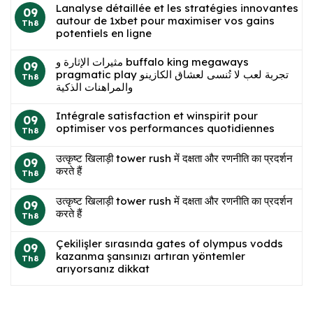
Lanalyse détaillée et les stratégies innovantes
09
autour de 1xbet pour maximiser vos gains
Th8
potentiels en ligne
مثيرات الإثارة و buffalo king megaways
09
pragmatic play تجربة لعب لا تُنسى لعشاق الكازينو
Th8
والمراهنات الذكية
Intégrale satisfaction et winspirit pour
09
optimiser vos performances quotidiennes
Th8
उत्कृष्ट खिलाड़ी tower rush में दक्षता और रणनीति का प्रदर्शन
09
करते हैं
Th8
उत्कृष्ट खिलाड़ी tower rush में दक्षता और रणनीति का प्रदर्शन
09
करते हैं
Th8
Çekilişler sırasında gates of olympus vodds
09
kazanma şansınızı artıran yöntemler
Th8
arıyorsanız dikkat