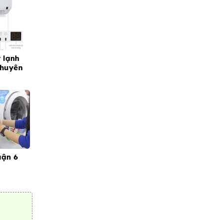
 lạnh
chuyên
uận 6