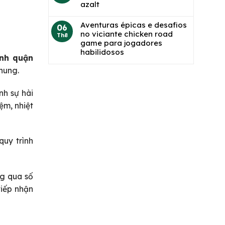
azalt
Aventuras épicas e desafios
06
no viciante chicken road
Th8
game para jogadores
habilidosos
ạnh quận
hung.
h sự hài
ệm, nhiệt
quy trình
ng qua số
tiếp nhận