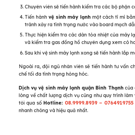
Chuyên viên sẽ tiến hành kiểm tra các bộ phận 
Tiến hành
vệ sinh máy lạnh
một cách tỉ mỉ bằn
tránh xảy ra tình trạng nước vào board mạch dẫ
Thực hiện kiểm tra các dàn tỏa nhiệt của máy
và kiểm tra gas đồng hồ chuyên dụng xem có hao
Sau khi vệ sinh máy lạnh xong sẽ tiến hành lắp 
Ngoài ra, đội ngũ nhân viên sẽ tiến hành tư vấn 
chế tối đa tình trạng hỏng hóc.
Dịch vụ vệ sinh máy lạnh quận Bình Thạnh
của 
lòng về chất lượng dịch vụ cũng như quy trình là
tôi qua số
Hotline:
08.9999.8939 – 0764919755
nhanh chóng và hiệu quả nhất.