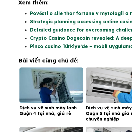
Xem thêm:
Pověsti o síle thor fortune v mytologii a
Strategic planning accessing online casi
Detailed guidance for overcoming challe
Crypto Casino Dogecoin revealed: A dee
Pinco casino Türkiye’de – mobil uygulama
Bài viết cùng chủ đề:
Dịch vụ vệ sinh máy lạnh
Dịch vụ vệ sinh máy
Quận 4 tại nhà, giá rẻ
Quận 5 tại nhà giá 
chuyên nghiệp