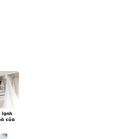
 lạnh
hà của