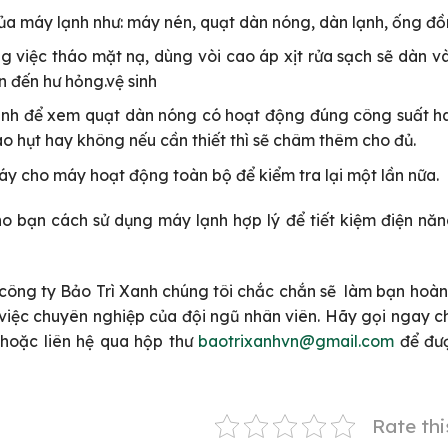
của máy lạnh như: máy nén, quạt dàn nóng, dàn lạnh, ống đ
g việc tháo mặt nạ, dùng vòi cao áp xịt rửa sạch sẽ dàn v
n đến hư hỏng.vệ sinh
 lạnh để xem quạt dàn nóng có hoạt động đúng công suất 
 hụt hay không nếu cần thiết thì sẽ châm thêm cho đủ.
máy cho máy hoạt động toàn bộ để kiểm tra lại một lần nữa.
cho bạn cách sử dụng máy lạnh hợp lý để tiết kiệm điện nă
công ty Bảo Trì Xanh chúng tôi chắc chắn sẽ làm bạn hoàn
m việc chuyên nghiệp của đội ngũ nhân viên. Hãy gọi ngay 
hoặc liên hệ qua hộp thư
baotrixanhvn@gmail.com
để đượ
Rate thi