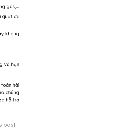
ồng gas,…
à quạt để
hay không
ng và hạn
 toàn hài
cho chúng
c hỗ trợ
s post