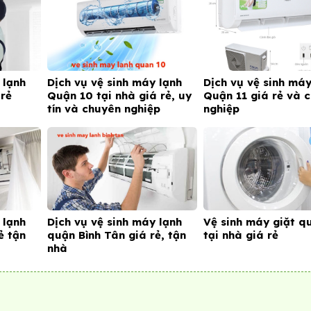
 lạnh
Dịch vụ vệ sinh máy lạnh
Dịch vụ vệ sinh máy
 rẻ
Quận 10 tại nhà giá rẻ, uy
Quận 11 giá rẻ và 
tín và chuyên nghiệp
nghiệp
 lạnh
Dịch vụ vệ sinh máy lạnh
Vệ sinh máy giặt q
ẻ tận
quận Bình Tân giá rẻ, tận
tại nhà giá rẻ
nhà