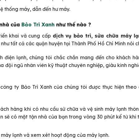
hệ thống máy, dẫn đến hư máy.
 nhà của
Bảo Trì Xanh
như thế nào ?
riển khai và cung cấp
dịch vụ bảo trì, sửa chữa máy l
 như tất cả các quận huyện tại Thành Phố Hồ Chí Minh nói c
h điện lạnh, chúng tôi chắc chắn mang đến cho khách hàn
a đội ngũ nhân viên kỹ thuật chuyên nghiệp, giàu kinh nghi
 công ty Bảo Trì Xanh của chúng tôi được thực hiện theo 
hách hàng khi có nhu cầu sử chữa và vệ sinh máy lạnh thô
ên sẽ có mặt tận nhà của bạn trong vòng 30 phút kể từ khi 
a máy lạnh và xem xét hoạt động của máy lạnh.