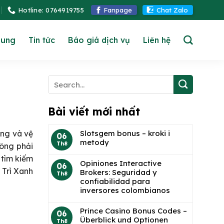
Hotline: 0764919755
Fanpage
Chat Zalo
hung
Tin tức
Báo giá dịch vụ
Liên hệ
à
Bài viết mới nhất
Slotsgem bonus – kroki i
ụng và vệ
06
metody
Th8
hông phải
 tìm kiếm
Opiniones Interactive
06
 Trì Xanh
Brokers: Seguridad y
Th8
confiabilidad para
inversores colombianos
Prince Casino Bonus Codes –
06
Überblick und Optionen
Th8