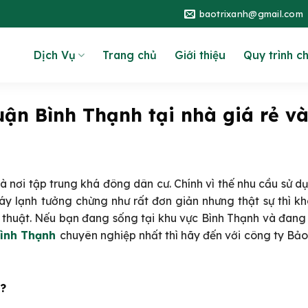
baotrixanh@gmail.com
Dịch Vụ
Trang chủ
Giới thiệu
Quy trình c
uận Bình Thạnh tại nhà giá rẻ v
 nơi tập trung khá đông dân cư. Chính vì thế nhu cầu sử d
áy lạnh tưởng chừng như rất đơn giản nhưng thật sự thì k
ỹ thuật. Nếu bạn đang sống tại khu vực Bình Thạnh và đang
Bình Thạnh
chuyên nghiệp nhất thì hãy đến với công ty Bảo
 ?