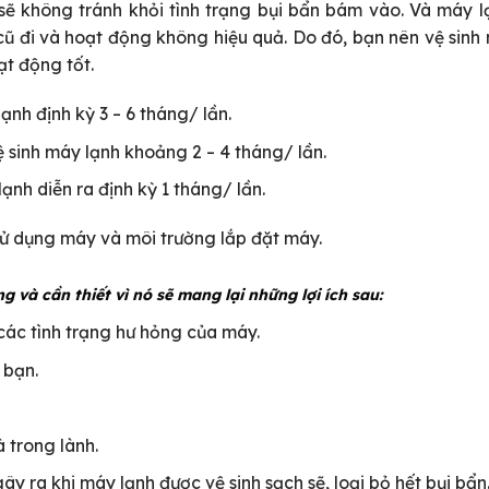
 sẽ không tránh khỏi tình trạng bụi bẩn bám vào. Và máy 
cũ đi và hoạt động không hiệu quả. Do đó, bạn nên vệ sinh
t động tốt.
ạnh định kỳ 3 – 6 tháng/ lần.
ệ sinh máy lạnh khoảng 2 – 4 tháng/ lần.
lạnh diễn ra định kỳ 1 tháng/ lần.
 sử dụng máy và môi trường lắp đặt máy.
g và cần thiết vì nó sẽ mang lại những lợi ích sau:
 các tình trạng hư hỏng của máy.
 bạn.
 trong lành.
 ra khi máy lạnh được vệ sinh sạch sẽ, loại bỏ hết bụi bẩn