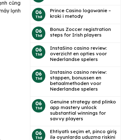
lạnh cũng
Prince Casino logowanie –
 máy lạnh
06
kroki i metody
Th8
Bonus Zoccer registration
06
steps for Irish players
Th8
InstaSino casino review:
06
overzicht en opties voor
Th8
Nederlandse spelers
Instasino casino review:
06
stappen, bonussen en
Th8
betaalmethoden voor
Nederlandse spelers
Genuine strategy and plinko
06
app mastery unlock
Th8
substantial winnings for
savvy players
Ehtiyatlı seçim et, pinco giriş
06
ilə oyunlarda uduzma riskini
.
Th8