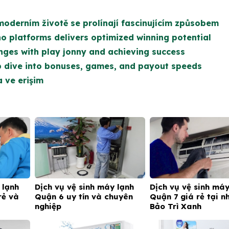
 moderním životě se prolínají fascinujícím způsobem
no platforms delivers optimized winning potential
nges with play jonny and achieving success
p dive into bonuses, games, and payout speeds
 ve erişim
 lạnh
Dịch vụ vệ sinh máy lạnh
Dịch vụ vệ sinh máy
rẻ và
Quận 6 uy tín và chuyên
Quận 7 giá rẻ tại n
nghiệp
Bảo Trì Xanh