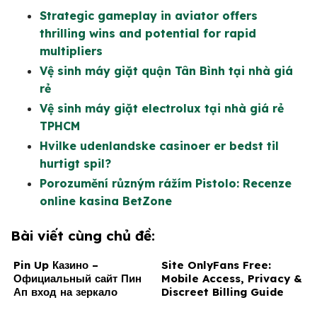
Strategic gameplay in aviator offers
thrilling wins and potential for rapid
multipliers
Vệ sinh máy giặt quận Tân Bình tại nhà giá
rẻ
Vệ sinh máy giặt electrolux tại nhà giá rẻ
TPHCM
Hvilke udenlandske casinoer er bedst til
hurtigt spil?
Porozumění různým rážím Pistolo: Recenze
online kasina BetZone
Bài viết cùng chủ đề:
Pin Up Казино –
Site OnlyFans Free:
Официальный сайт Пин
Mobile Access, Privacy &
Ап вход на зеркало
Discreet Billing Guide