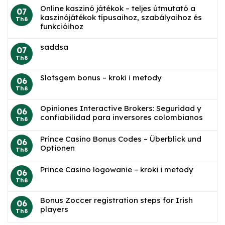
Online kaszinó játékok – teljes útmutató a
07
kaszinójátékok típusaihoz, szabályaihoz és
Th8
funkcióihoz
saddsa
07
Th8
Slotsgem bonus – kroki i metody
06
Th8
Opiniones Interactive Brokers: Seguridad y
06
confiabilidad para inversores colombianos
Th8
Prince Casino Bonus Codes – Überblick und
06
Optionen
Th8
Prince Casino logowanie – kroki i metody
06
Th8
Bonus Zoccer registration steps for Irish
06
players
Th8