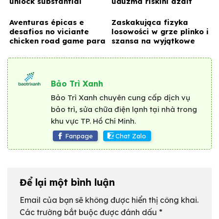
unlock substantial
uduzma riskini azalt
winnings for savvy
players
Aventuras épicas e
Zaskakująca fizyka
desafios no viciante
losowości w grze plinko i
chicken road game para
szansa na wyjątkowe
jogadores habilidosos
wygrane dla każdego
uczestnika
Bảo Trì Xanh
Bảo Trì Xanh chuyên cung cấp dịch vụ
bảo trì, sửa chữa điện lạnh tại nhà trong
khu vực TP. Hồ Chí Minh.
Fanpage
Chat Zalo
Để lại một bình luận
Email của bạn sẽ không được hiển thị công khai.
Các trường bắt buộc được đánh dấu
*