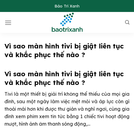
Skip
Bảo Trì Xanh
to
content
Vì sao màn hình tivi bị giật liên tục
và khắc phục thế nào ?
Vì sao màn hình tivi bị giật liên tục
và khắc phục thế nào ?
Tivi là một thiết bị giải trí không thể thiếu của mọi gia
đình, sau một ngày làm việc mệt mỏi và áp lực còn gì
thoải mái hơn khi được thư giản và nghỉ ngơi, cùng gia
đình xem phim xem tin tức bằng 1 chiếc tivi hoạt động
mượt, hình ảnh âm thanh sóng động,…