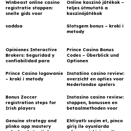
Winbeast online casino
Online kaszinó játékok –
registratie stappen:
teljes útmutató a
snelle gids voor
kaszinójátékok
Nederlandse spelers
típusaihoz, szabályaihoz
és funkcióihoz
saddsa
Slotsgem bonus – kroki i
metody
Opiniones Interactive
Prince Casino Bonus
Brokers: Seguridad y
Codes – Überblick und
confiabilidad para
Optionen
inversores colombianos
Prince Casino logowanie
InstaSino casino review:
– kroki i metody
overzicht en opties voor
Nederlandse spelers
Bonus Zoccer
Instasino casino review:
registration steps for
stappen, bonussen en
Irish players
betaalmethoden voor
Nederlandse spelers
Genuine strategy and
Ehtiyatlı seçim et, pinco
plinko app mastery
giriş ilə oyunlarda