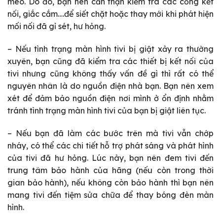
méo. Do đó, bạn nên cẩn thận kiểm tra các cổng kết
nối, giắc cắm….để siết chặt hoặc thay mới khi phát hiện
mối nối đã gỉ sét, hư hỏng.
– Nếu tình trạng màn hình tivi bị giật xảy ra thường
xuyên, bạn cũng đã kiểm tra các thiết bị kết nối của
tivi nhưng cũng không thấy vấn đề gì thì rất có thể
nguyên nhân là do nguồn điện nhà bạn. Bạn nên xem
xét để đảm bảo nguồn điện nơi mình ở ổn định nhằm
tránh tình trạng màn hình tivi của bạn bị giật liên tục.
– Nếu bạn đã làm các bước trên mà tivi vẫn chớp
nháy, có thể các chi tiết hỗ trợ phát sáng và phát hình
của tivi đã hư hỏng. Lúc này, bạn nên đem tivi đến
trung tâm bảo hành của hãng (nếu còn trong thời
gian bảo hành), nếu không còn bảo hành thì bạn nên
mang tivi đến tiệm sửa chữa để thay bóng đèn màn
hình.