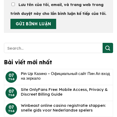
Lưu tên của tôi, email, và trang web trong
trình duyệt này cho lần bình luận kế tiếp của tôi.
Bài viết mới nhất
Pin Up Казино – Официальный сайт Пин Ап вход
07
на зеркало
Th8
Site OnlyFans Free: Mobile Access, Privacy &
07
Discreet Billing Guide
Th8
Winbeast online casino registratie stappen:
07
snelle gids voor Nederlandse spelers
Th8